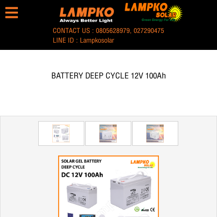
CONTACT US :
0805628979
,
027290475
LINE ID :
Lampkosolar
BATTERY DEEP CYCLE 12V 100Ah