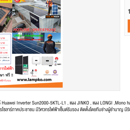
ร์ Huawei Inverter Sun2000-5KTL-L1 , แผง JINKO , แผง LONGI ,Mono ha
าร์ภาคประชาชน มีวิศวกรไฟฟ้าเซ็นต์รับรอง ติดตั้งโดยทีมช่างผู้ชำนาญ มีรั