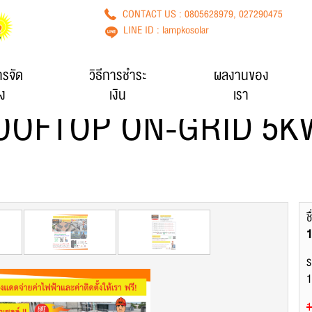
CONTACT US :
0805628979
,
027290475
LINE ID :
lampkosolar
ารจัด
วิธีการชำระ
ผลงานของ
่ง
เงิน
เรา
OOFTOP ON-GRID 5K
ช
ร
1