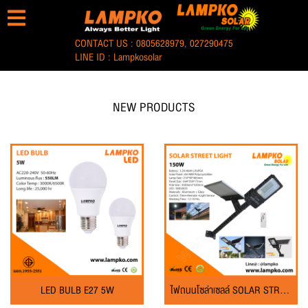
CONTACT US :
0805628979
,
027290475
LINE ID :
Lampkosolar
NEW PRODUCTS
LED BULB E27 5W
ไฟถนนโซล่าเซลล์ SOLAR STREET LIGHT 150W